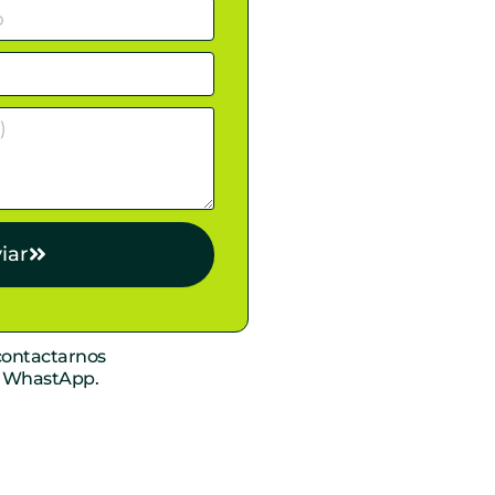
iar
ontactarnos
r WhastApp.