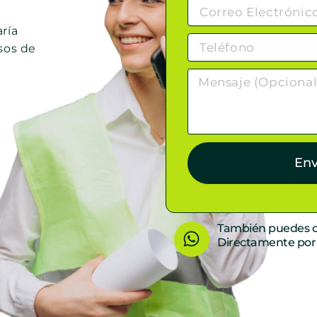
ría
sos de
Env
W
También puedes c
Directamente po
h
a
t
s