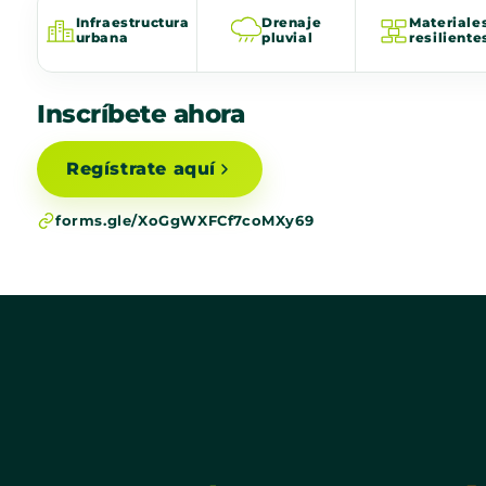
Infraestructura
Drenaje
Materiale
urbana
pluvial
resiliente
Inscríbete ahora
Regístrate aquí
forms.gle/XoGgWXFCf7coMXy69