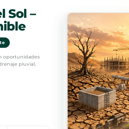
l Sol –
ible
nte
en oportunidades
drenaje pluvial,