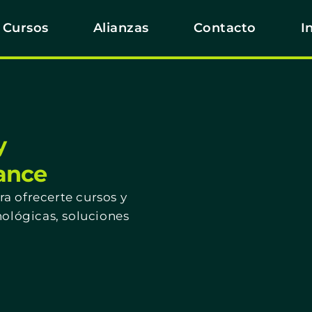
Cursos
Alianzas
Contacto
I
y
cance
a ofrecerte cursos y
nológicas, soluciones