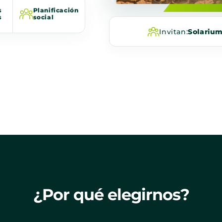
s
Planificación
s
social
Invitan:
Solariu
¿Por qué elegirnos?