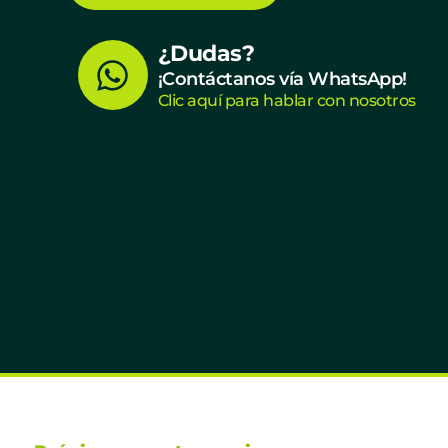
W
¿Dudas?
¡Contáctanos vía WhatsApp!
h
Clic aquí para hablar con nosotros
a
t
s
a
p
p