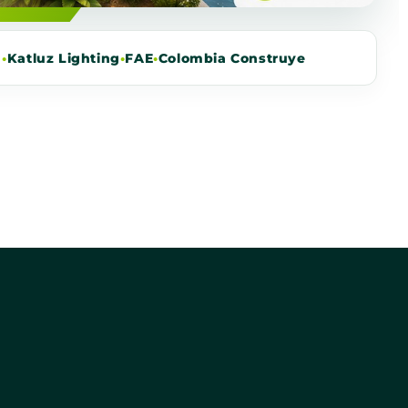
m
•
Katluz Lighting
•
FAE
•
Colombia Construye