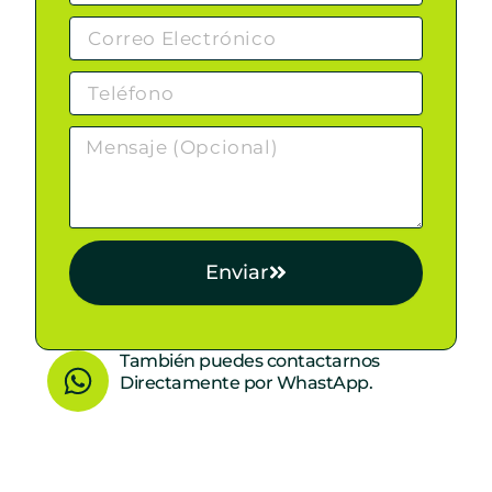
Enviar
W
También puedes contactarnos
Directamente por WhastApp.
h
a
t
s