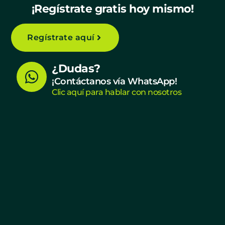
¡Regístrate gratis hoy mismo!
Regístrate aquí
W
¿Dudas?
h
¡Contáctanos vía WhatsApp!
Clic aquí para hablar con nosotros
a
t
s
a
p
p