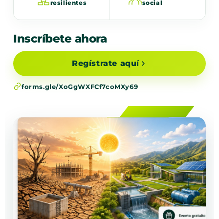
resilientes
social
Inscríbete ahora
Regístrate aquí
forms.gle/XoGgWXFCf7coMXy69