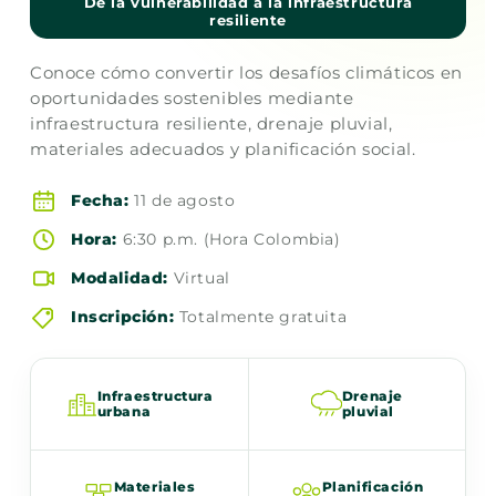
De la vulnerabilidad a la infraestructura
resiliente
Conoce cómo convertir los desafíos climáticos en
oportunidades sostenibles mediante
infraestructura resiliente, drenaje pluvial,
materiales adecuados y planificación social.
Fecha:
11 de agosto
Hora:
6:30 p.m. (Hora Colombia)
Modalidad:
Virtual
Inscripción:
Totalmente gratuita
Infraestructura
Drenaje
urbana
pluvial
Materiales
Planificación