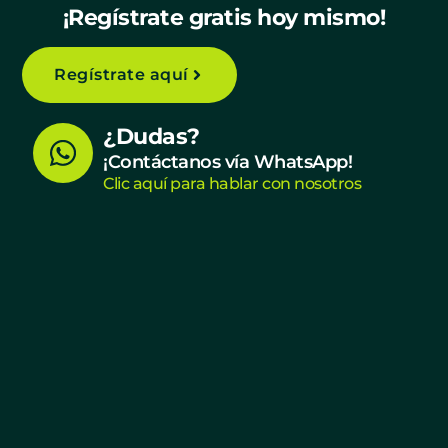
¡Regístrate gratis hoy mismo!
Regístrate aquí
W
¿Dudas?
h
¡Contáctanos vía WhatsApp!
Clic aquí para hablar con nosotros
a
t
s
a
p
p