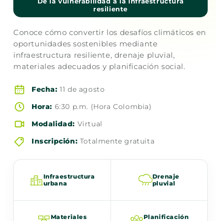
De la vulnerabilidad a la infraestructura
resiliente
Conoce cómo convertir los desafíos climáticos en
oportunidades sostenibles mediante
infraestructura resiliente, drenaje pluvial,
materiales adecuados y planificación social.
Fecha:
11 de agosto
Hora:
6:30 p.m. (Hora Colombia)
Modalidad:
Virtual
Inscripción:
Totalmente gratuita
Infraestructura
Drenaje
urbana
pluvial
Materiales
Planificación