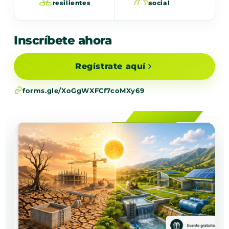
resilientes
social
Inscríbete ahora
Regístrate aquí
forms.gle/XoGgWXFCf7coMXy69