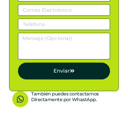
Enviar
W
También puedes contactarnos
Directamente por WhastApp.
h
a
t
s