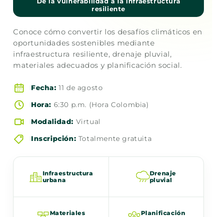
De la vulnerabilidad a la infraestructura
resiliente
Conoce cómo convertir los desafíos climáticos en
oportunidades sostenibles mediante
infraestructura resiliente, drenaje pluvial,
materiales adecuados y planificación social.
Fecha:
11 de agosto
Hora:
6:30 p.m. (Hora Colombia)
Modalidad:
Virtual
Inscripción:
Totalmente gratuita
Infraestructura
Drenaje
urbana
pluvial
Materiales
Planificación