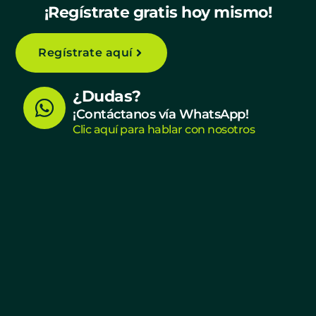
¡Regístrate gratis hoy mismo!
Regístrate aquí
W
¿Dudas?
h
¡Contáctanos vía WhatsApp!
Clic aquí para hablar con nosotros
a
t
s
a
p
p