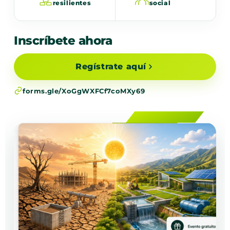
resilientes
social
Inscríbete ahora
Regístrate aquí
forms.gle/XoGgWXFCf7coMXy69