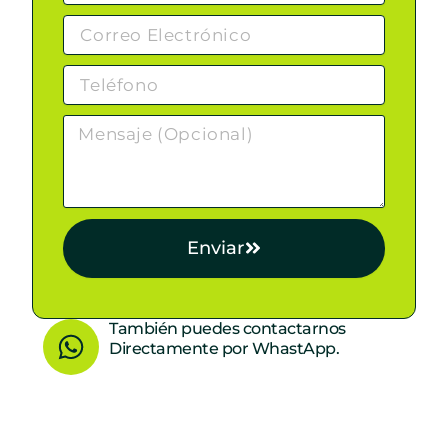
Enviar
W
También puedes contactarnos
Directamente por WhastApp.
h
a
t
s