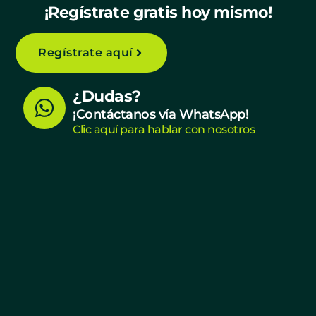
¡Regístrate gratis hoy mismo!
Regístrate aquí
W
¿Dudas?
h
¡Contáctanos vía WhatsApp!
Clic aquí para hablar con nosotros
a
t
s
a
p
p