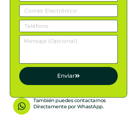
Enviar
W
También puedes contactarnos
Directamente por WhastApp.
h
a
t
s