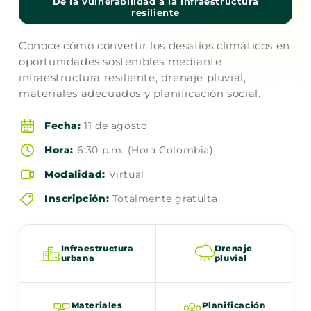
De la vulnerabilidad a la infraestructura
resiliente
Conoce cómo convertir los desafíos climáticos en
oportunidades sostenibles mediante
infraestructura resiliente, drenaje pluvial,
materiales adecuados y planificación social.
Fecha:
11 de agosto
Hora:
6:30 p.m. (Hora Colombia)
Modalidad:
Virtual
Inscripción:
Totalmente gratuita
Infraestructura
Drenaje
urbana
pluvial
Materiales
Planificación