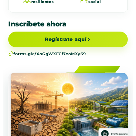
resilientes
social
Inscríbete ahora
Regístrate aquí
forms.gle/XoGgWXFCf7coMXy69