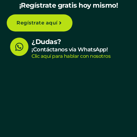
¡Regístrate gratis hoy mismo!
Regístrate aquí
W
¿Dudas?
h
¡Contáctanos vía WhatsApp!
Clic aquí para hablar con nosotros
a
t
s
a
p
p