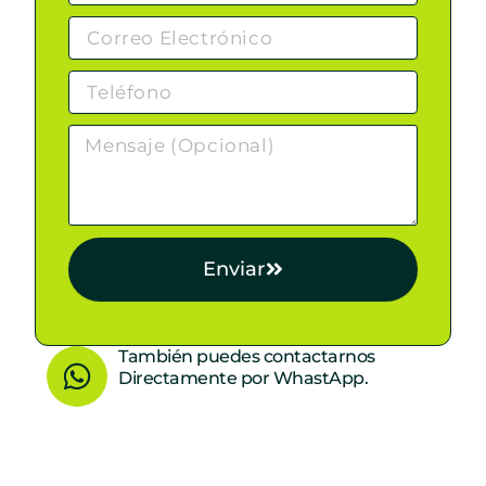
Enviar
W
También puedes contactarnos
Directamente por WhastApp.
h
a
t
s