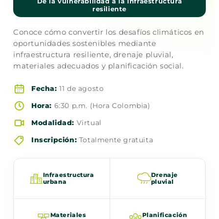
De la vulnerabilidad a la infraestructura
resiliente
Conoce cómo convertir los desafíos climáticos en
oportunidades sostenibles mediante
infraestructura resiliente, drenaje pluvial,
materiales adecuados y planificación social.
Fecha:
11 de agosto
Hora:
6:30 p.m. (Hora Colombia)
Modalidad:
Virtual
Inscripción:
Totalmente gratuita
Infraestructura
Drenaje
urbana
pluvial
Materiales
Planificación