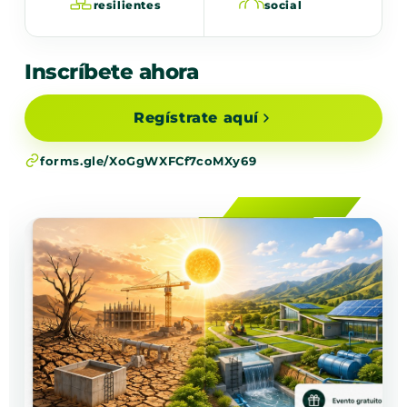
resilientes
social
Inscríbete ahora
Regístrate aquí
forms.gle/XoGgWXFCf7coMXy69