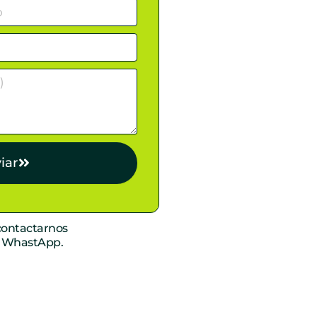
iar
ontactarnos
r WhastApp.