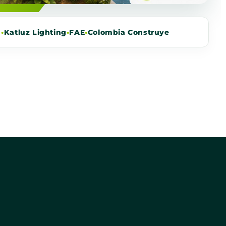
m
•
Katluz Lighting
•
FAE
•
Colombia Construye