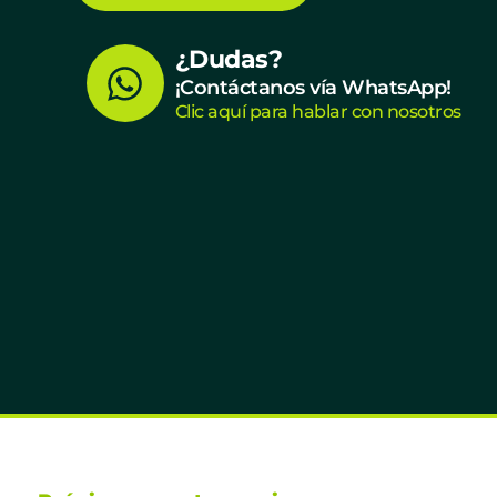
W
¿Dudas?
¡Contáctanos vía WhatsApp!
h
Clic aquí para hablar con nosotros
a
t
s
a
p
p