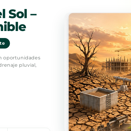
l Sol –
ible
nte
en oportunidades
drenaje pluvial,