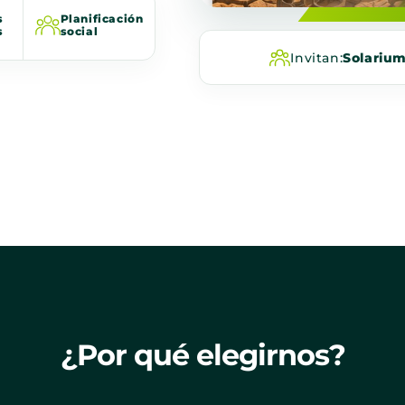
s
Planificación
s
social
Invitan:
Solariu
¿Por qué elegirnos?