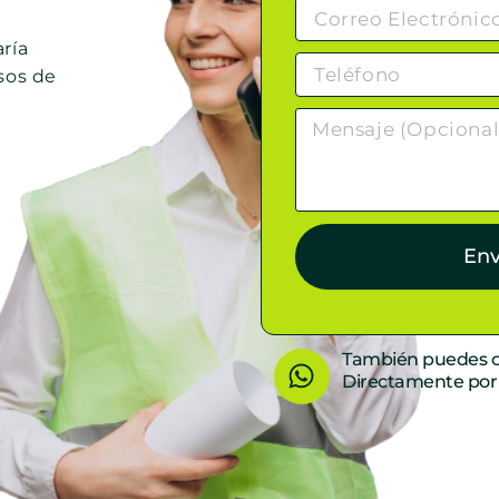
ría
sos de
Env
W
También puedes c
Directamente po
h
a
t
s