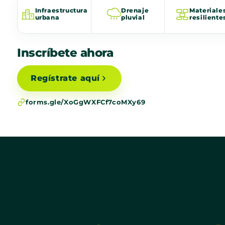
Infraestructura
Drenaje
Materiale
urbana
pluvial
resiliente
Inscríbete ahora
Regístrate aquí
forms.gle/XoGgWXFCf7coMXy69