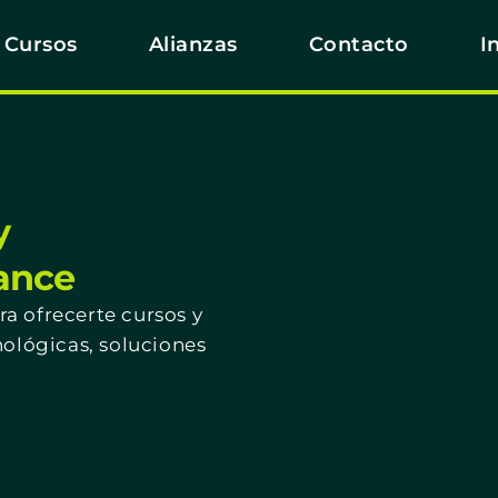
Cursos
Alianzas
Contacto
I
y
cance
a ofrecerte cursos y
nológicas, soluciones