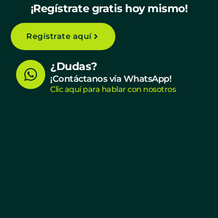
¡Regístrate gratis hoy mismo!
Regístrate aquí
W
¿Dudas?
h
¡Contáctanos vía WhatsApp!
Clic aquí para hablar con nosotros
a
t
s
a
p
p