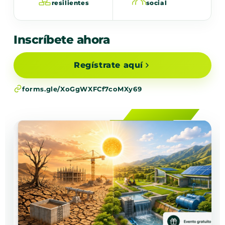
resilientes
social
Inscríbete ahora
Regístrate aquí
forms.gle/XoGgWXFCf7coMXy69