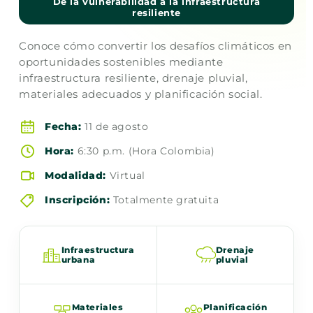
De la vulnerabilidad a la infraestructura
resiliente
Conoce cómo convertir los desafíos climáticos en
oportunidades sostenibles mediante
infraestructura resiliente, drenaje pluvial,
materiales adecuados y planificación social.
Fecha:
11 de agosto
Hora:
6:30 p.m. (Hora Colombia)
Modalidad:
Virtual
Inscripción:
Totalmente gratuita
Infraestructura
Drenaje
urbana
pluvial
Materiales
Planificación