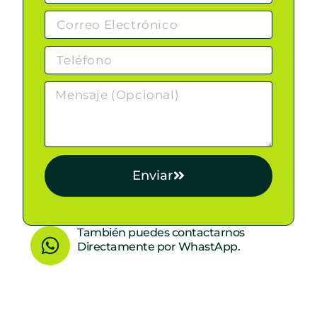
Enviar
W
También puedes contactarnos
Directamente por WhastApp.
h
a
t
s