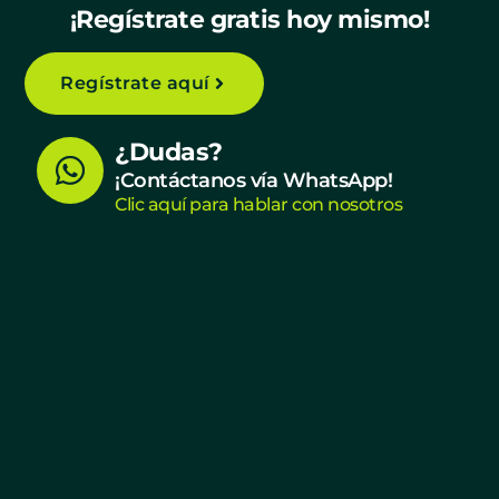
¡Regístrate gratis hoy mismo!
Regístrate aquí
W
¿Dudas?
h
¡Contáctanos vía WhatsApp!
Clic aquí para hablar con nosotros
a
t
s
a
p
p