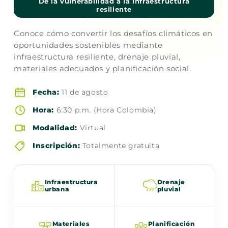
De la vulnerabilidad a la infraestructura
resiliente
Conoce cómo convertir los desafíos climáticos en
oportunidades sostenibles mediante
infraestructura resiliente, drenaje pluvial,
materiales adecuados y planificación social.
Fecha:
11 de agosto
Hora:
6:30 p.m. (Hora Colombia)
Modalidad:
Virtual
Inscripción:
Totalmente gratuita
Infraestructura
Drenaje
urbana
pluvial
Materiales
Planificación