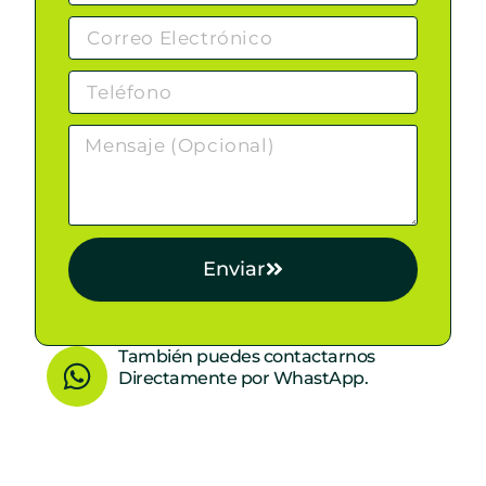
Enviar
W
También puedes contactarnos
Directamente por WhastApp.
h
a
t
s