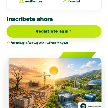
resilientes
social
Inscríbete ahora
Regístrate aquí
forms.gle/XoGgWXFCf7coMXy69