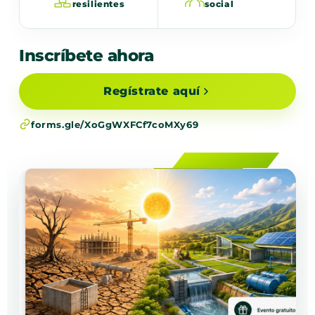
resilientes
social
Inscríbete ahora
Regístrate aquí
forms.gle/XoGgWXFCf7coMXy69