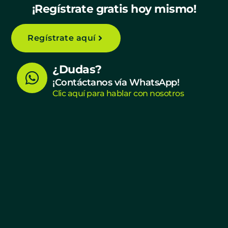
¡Regístrate gratis hoy mismo!
Regístrate aquí
W
¿Dudas?
h
¡Contáctanos vía WhatsApp!
Clic aquí para hablar con nosotros
a
t
s
a
p
p