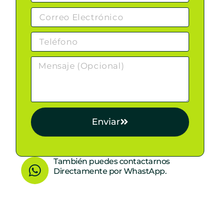
Enviar
W
También puedes contactarnos
Directamente por WhastApp.
h
a
t
s