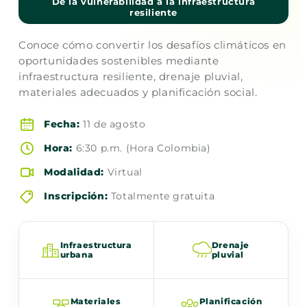
De la vulnerabilidad a la infraestructura
resiliente
Conoce cómo convertir los desafíos climáticos en
oportunidades sostenibles mediante
infraestructura resiliente, drenaje pluvial,
materiales adecuados y planificación social.
Fecha:
11 de agosto
Hora:
6:30 p.m. (Hora Colombia)
Modalidad:
Virtual
Inscripción:
Totalmente gratuita
Infraestructura
Drenaje
urbana
pluvial
Materiales
Planificación