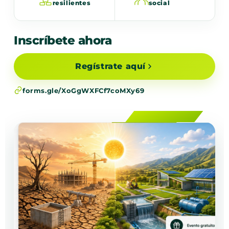
resilientes
social
Inscríbete ahora
Regístrate aquí
forms.gle/XoGgWXFCf7coMXy69