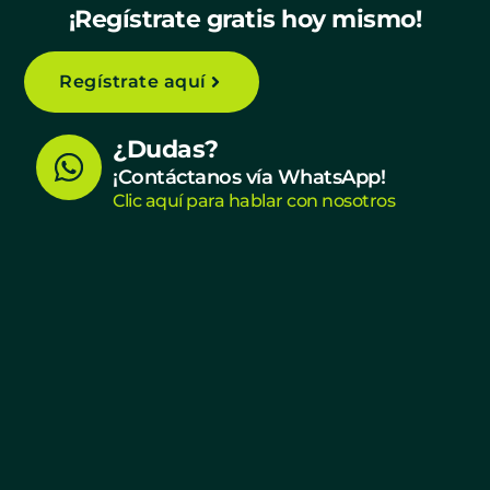
¡Regístrate gratis hoy mismo!
Regístrate aquí
W
¿Dudas?
h
¡Contáctanos vía WhatsApp!
Clic aquí para hablar con nosotros
a
t
s
a
p
p