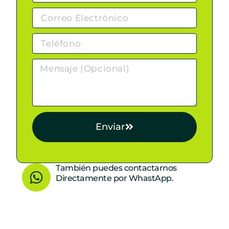
Enviar
W
También puedes contactarnos
Directamente por WhastApp.
h
a
t
s