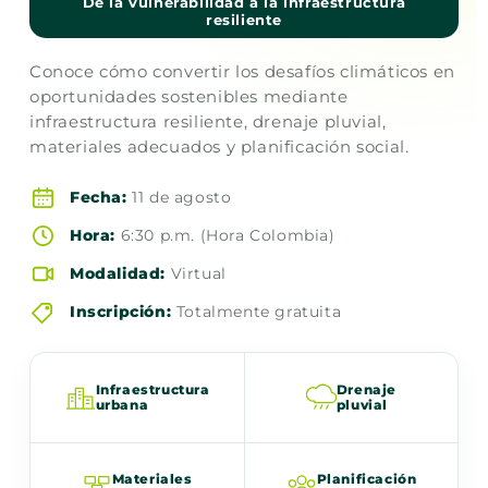
De la vulnerabilidad a la infraestructura
resiliente
Conoce cómo convertir los desafíos climáticos en
oportunidades sostenibles mediante
infraestructura resiliente, drenaje pluvial,
materiales adecuados y planificación social.
Fecha:
11 de agosto
Hora:
6:30 p.m. (Hora Colombia)
Modalidad:
Virtual
Inscripción:
Totalmente gratuita
Infraestructura
Drenaje
urbana
pluvial
Materiales
Planificación