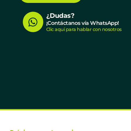
W
¿Dudas?
¡Contáctanos vía WhatsApp!
h
Clic aquí para hablar con nosotros
a
t
s
a
p
p