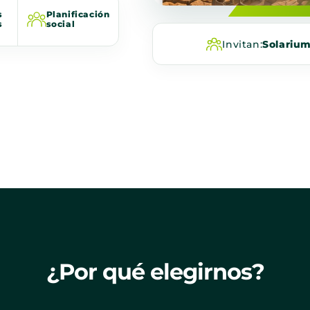
s
Planificación
s
social
Invitan:
Solariu
¿Por qué elegirnos?