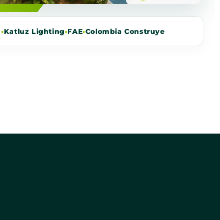
m
•
Katluz Lighting
•
FAE
•
Colombia Construye