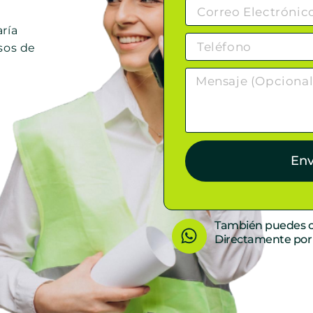
ría
sos de
Env
W
También puedes c
Directamente po
h
a
t
s