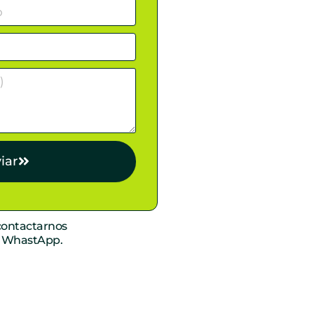
iar
ontactarnos
r WhastApp.