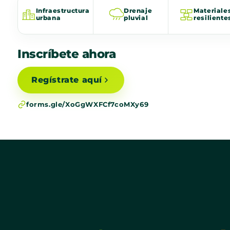
Infraestructura
Drenaje
Materiale
urbana
pluvial
resiliente
Inscríbete ahora
Regístrate aquí
forms.gle/XoGgWXFCf7coMXy69