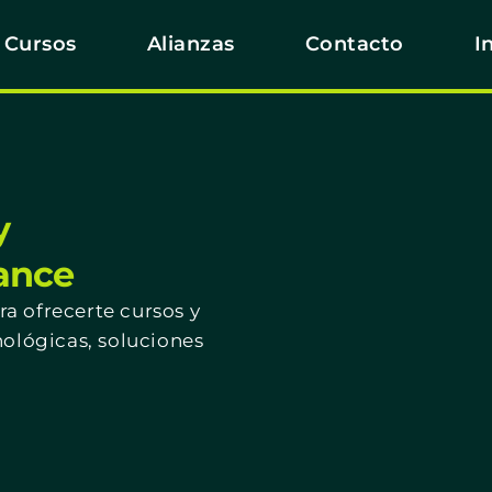
Cursos
Alianzas
Contacto
I
y
cance
a ofrecerte cursos y
nológicas, soluciones