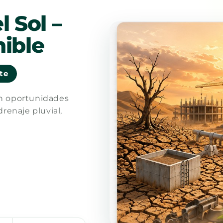
l Sol –
ible
nte
en oportunidades
drenaje pluvial,