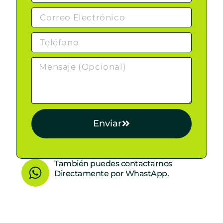
Enviar
W
También puedes contactarnos
Directamente por WhastApp.
h
a
t
s