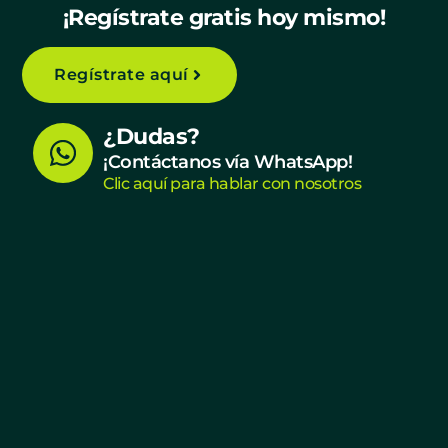
¡Regístrate gratis hoy mismo!
Regístrate aquí
W
¿Dudas?
h
¡Contáctanos vía WhatsApp!
Clic aquí para hablar con nosotros
a
t
s
a
p
p