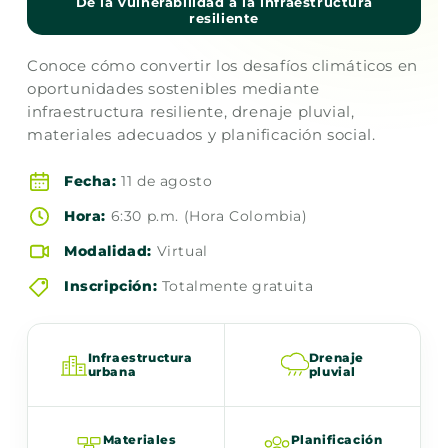
De la vulnerabilidad a la infraestructura
resiliente
Conoce cómo convertir los desafíos climáticos en
oportunidades sostenibles mediante
infraestructura resiliente, drenaje pluvial,
materiales adecuados y planificación social.
Fecha:
11 de agosto
Hora:
6:30 p.m. (Hora Colombia)
Modalidad:
Virtual
Inscripción:
Totalmente gratuita
Infraestructura
Drenaje
urbana
pluvial
Materiales
Planificación