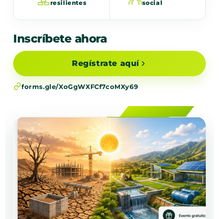
resilientes
social
Inscríbete ahora
Regístrate aquí
forms.gle/XoGgWXFCf7coMXy69