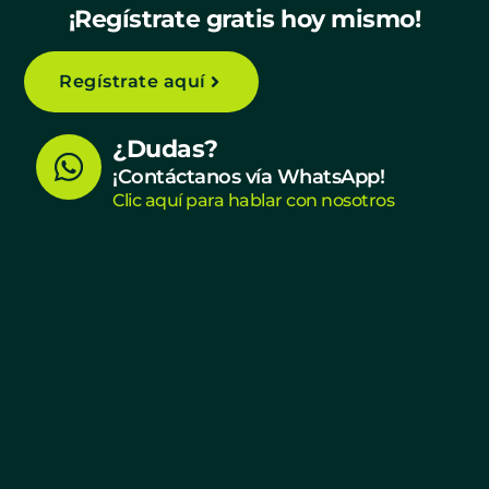
¡Regístrate gratis hoy mismo!
Regístrate aquí
W
¿Dudas?
h
¡Contáctanos vía WhatsApp!
Clic aquí para hablar con nosotros
a
t
s
a
p
p