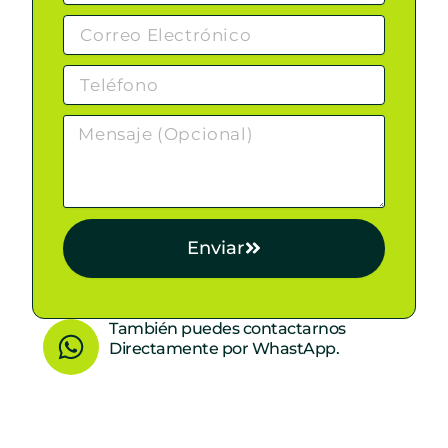
Enviar
W
También puedes contactarnos
Directamente por WhastApp.
h
a
t
s