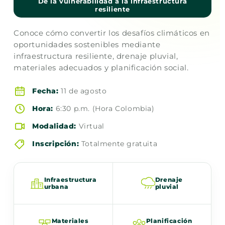
De la vulnerabilidad a la infraestructura
resiliente
Conoce cómo convertir los desafíos climáticos en
oportunidades sostenibles mediante
infraestructura resiliente, drenaje pluvial,
materiales adecuados y planificación social.
Fecha:
11 de agosto
Hora:
6:30 p.m. (Hora Colombia)
Modalidad:
Virtual
Inscripción:
Totalmente gratuita
Infraestructura
Drenaje
urbana
pluvial
Materiales
Planificación