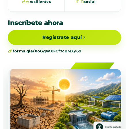
resilientes
social
Inscríbete ahora
Regístrate aquí
forms.gle/XoGgWXFCf7coMXy69