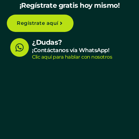
¡Regístrate gratis hoy mismo!
Regístrate aquí
W
¿Dudas?
h
¡Contáctanos vía WhatsApp!
Clic aquí para hablar con nosotros
a
t
s
a
p
p