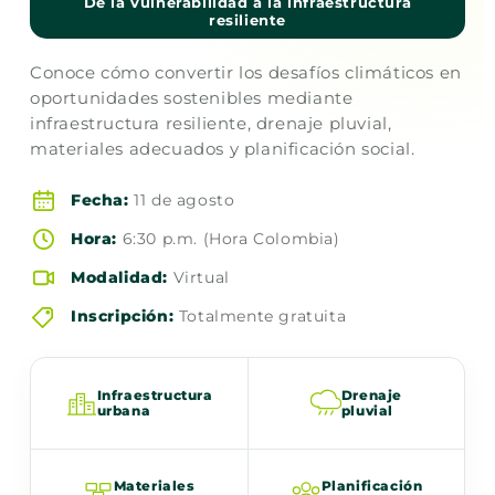
De la vulnerabilidad a la infraestructura
resiliente
Conoce cómo convertir los desafíos climáticos en
oportunidades sostenibles mediante
infraestructura resiliente, drenaje pluvial,
materiales adecuados y planificación social.
Fecha:
11 de agosto
Hora:
6:30 p.m. (Hora Colombia)
Modalidad:
Virtual
Inscripción:
Totalmente gratuita
Infraestructura
Drenaje
urbana
pluvial
Materiales
Planificación