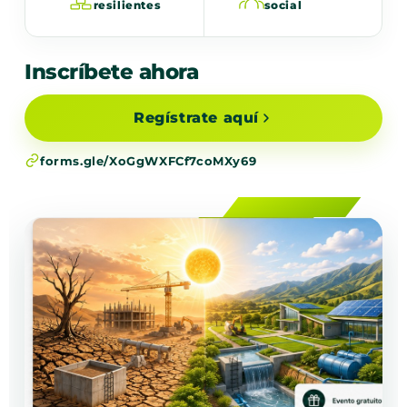
resilientes
social
Inscríbete ahora
Regístrate aquí
forms.gle/XoGgWXFCf7coMXy69