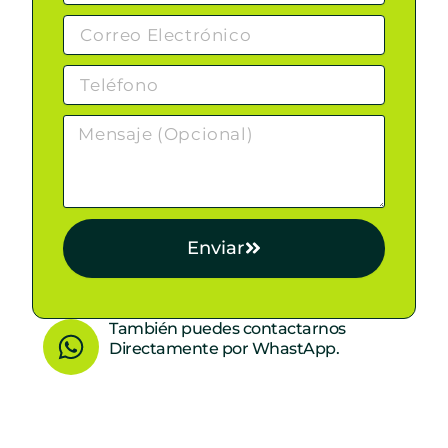
Enviar
W
También puedes contactarnos
Directamente por WhastApp.
h
a
t
s