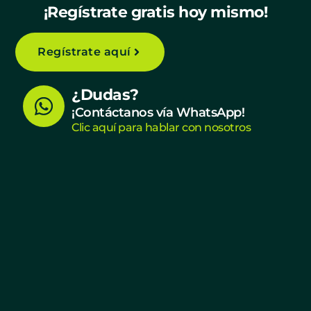
¡Regístrate gratis hoy mismo!
Regístrate aquí
W
¿Dudas?
h
¡Contáctanos vía WhatsApp!
Clic aquí para hablar con nosotros
a
t
s
a
p
p