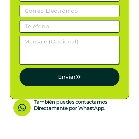
Enviar
W
También puedes contactarnos
Directamente por WhastApp.
h
a
t
s