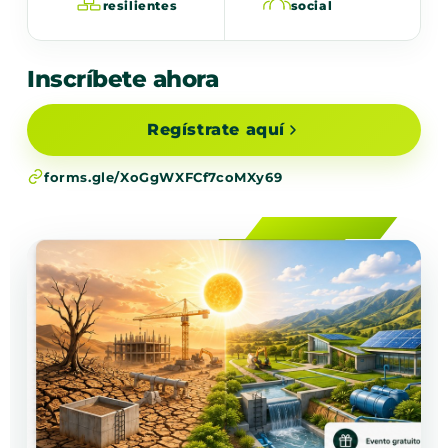
resilientes
social
Inscríbete ahora
Regístrate aquí
forms.gle/XoGgWXFCf7coMXy69