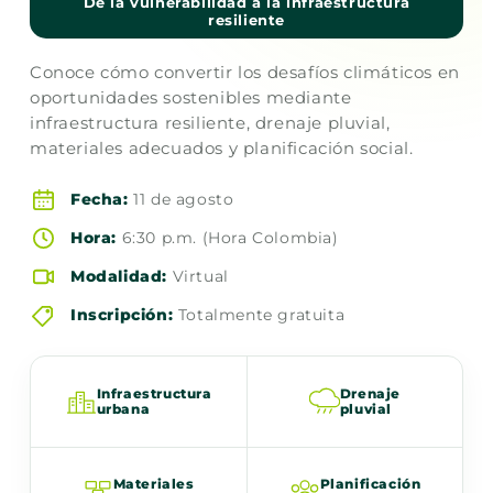
De la vulnerabilidad a la infraestructura
resiliente
Conoce cómo convertir los desafíos climáticos en
oportunidades sostenibles mediante
infraestructura resiliente, drenaje pluvial,
materiales adecuados y planificación social.
Fecha:
11 de agosto
Hora:
6:30 p.m. (Hora Colombia)
Modalidad:
Virtual
Inscripción:
Totalmente gratuita
Infraestructura
Drenaje
urbana
pluvial
Materiales
Planificación