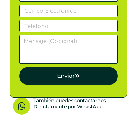
Enviar
W
También puedes contactarnos
Directamente por WhastApp.
h
a
t
s