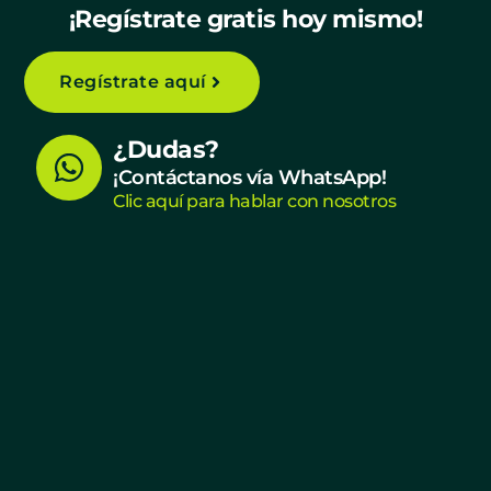
¡Regístrate gratis hoy mismo!
Regístrate aquí
W
¿Dudas?
h
¡Contáctanos vía WhatsApp!
Clic aquí para hablar con nosotros
a
t
s
a
p
p