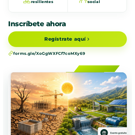
resilientes
social
Inscríbete ahora
Regístrate aquí
forms.gle/XoGgWXFCf7coMXy69