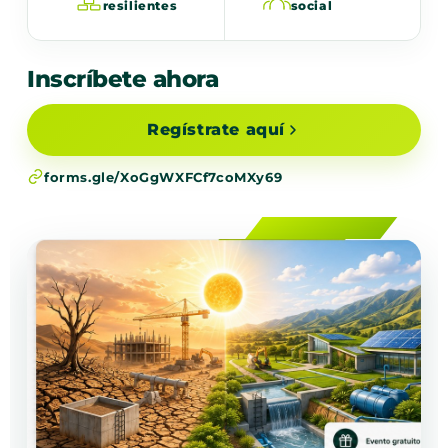
resilientes
social
Inscríbete ahora
Regístrate aquí
forms.gle/XoGgWXFCf7coMXy69