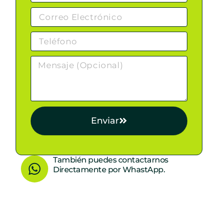
Enviar
W
También puedes contactarnos
Directamente por WhastApp.
h
a
t
s