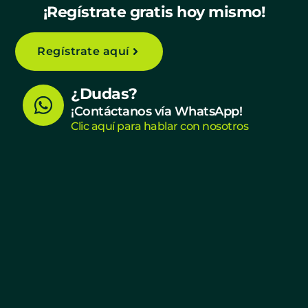
¡Regístrate gratis hoy mismo!
Regístrate aquí
W
¿Dudas?
h
¡Contáctanos vía WhatsApp!
Clic aquí para hablar con nosotros
a
t
s
a
p
p