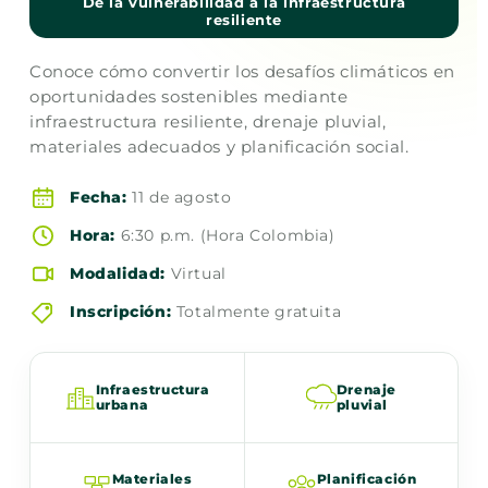
De la vulnerabilidad a la infraestructura
resiliente
Conoce cómo convertir los desafíos climáticos en
oportunidades sostenibles mediante
infraestructura resiliente, drenaje pluvial,
materiales adecuados y planificación social.
Fecha:
11 de agosto
Hora:
6:30 p.m. (Hora Colombia)
Modalidad:
Virtual
Inscripción:
Totalmente gratuita
Infraestructura
Drenaje
urbana
pluvial
Materiales
Planificación