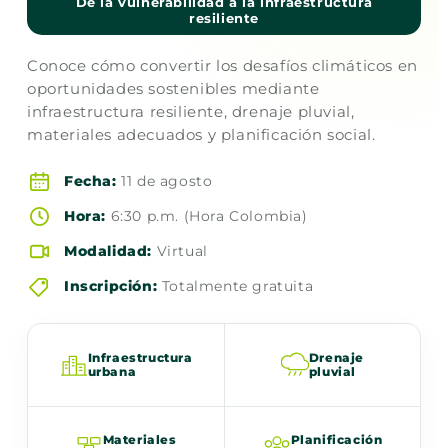
De la vulnerabilidad a la infraestructura
resiliente
Conoce cómo convertir los desafíos climáticos en
oportunidades sostenibles mediante
infraestructura resiliente, drenaje pluvial,
materiales adecuados y planificación social.
Fecha:
11 de agosto
Hora:
6:30 p.m. (Hora Colombia)
Modalidad:
Virtual
Inscripción:
Totalmente gratuita
Infraestructura
Drenaje
urbana
pluvial
Materiales
Planificación