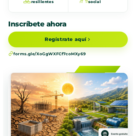
resilientes
social
Inscríbete ahora
Regístrate aquí
forms.gle/XoGgWXFCf7coMXy69