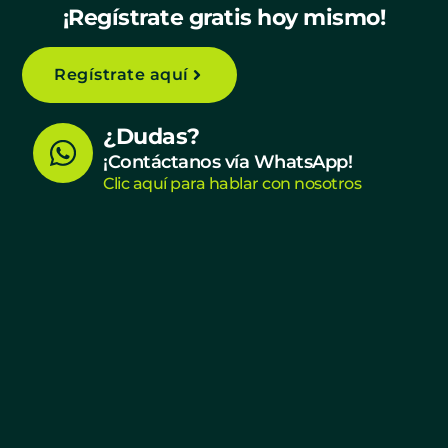
¡Regístrate gratis hoy mismo!
Regístrate aquí
W
¿Dudas?
h
¡Contáctanos vía WhatsApp!
Clic aquí para hablar con nosotros
a
t
s
a
p
p