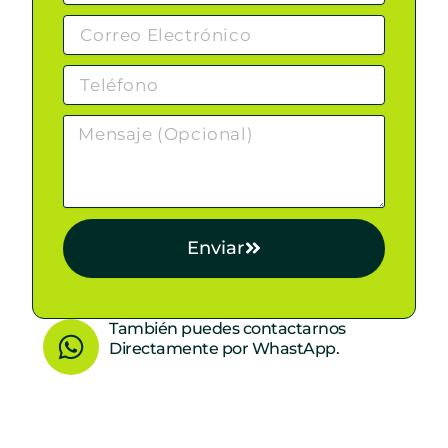
Enviar
W
También puedes contactarnos
Directamente por WhastApp.
h
a
t
s