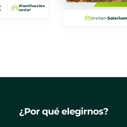
s
Planificación
s
social
Invitan:
Solariu
¿Por qué elegirnos?