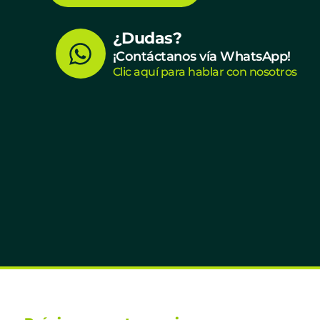
W
¿Dudas?
¡Contáctanos vía WhatsApp!
h
Clic aquí para hablar con nosotros
a
t
s
a
p
p