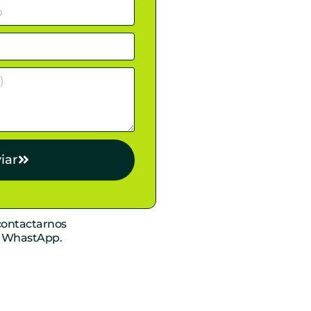
iar
ontactarnos
r WhastApp.