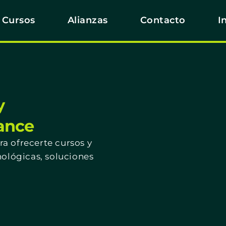
Cursos
Alianzas
Contacto
I
y
cance
a ofrecerte cursos y
nológicas, soluciones