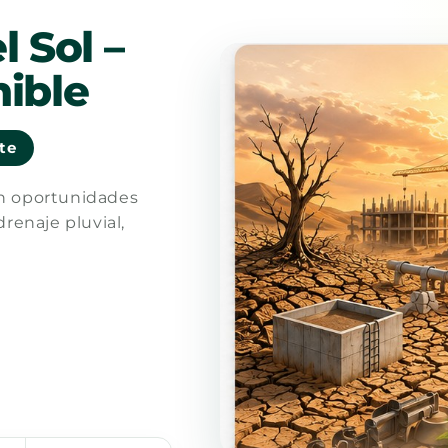
l Sol –
ible
nte
en oportunidades
drenaje pluvial,