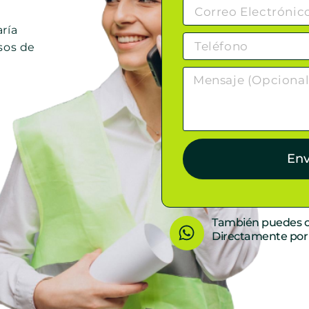
ría
sos de
Env
W
También puedes c
Directamente po
h
a
t
s