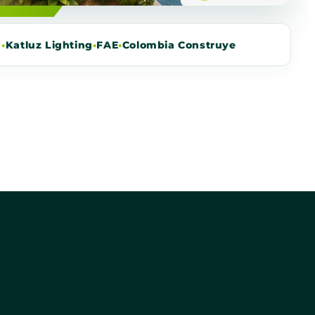
m
•
Katluz Lighting
•
FAE
•
Colombia Construye