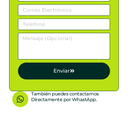
Enviar
W
También puedes contactarnos
Directamente por WhastApp.
h
a
t
s