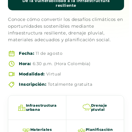
De la vulnerabilidad a la infraestructura
resiliente
Conoce cómo convertir los desafíos climáticos en
oportunidades sostenibles mediante
infraestructura resiliente, drenaje pluvial,
materiales adecuados y planificación social.
Fecha:
11 de agosto
Hora:
6:30 p.m. (Hora Colombia)
Modalidad:
Virtual
Inscripción:
Totalmente gratuita
Infraestructura
Drenaje
urbana
pluvial
Materiales
Planificación