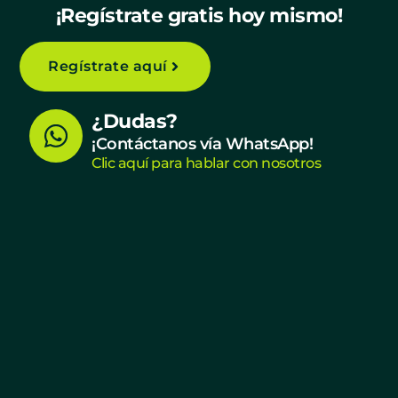
¡Regístrate gratis hoy mismo!
Regístrate aquí
W
¿Dudas?
h
¡Contáctanos vía WhatsApp!
Clic aquí para hablar con nosotros
a
t
s
a
p
p