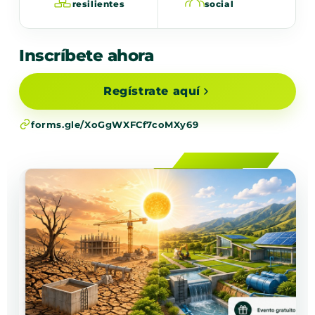
resilientes
social
Inscríbete ahora
Regístrate aquí
forms.gle/XoGgWXFCf7coMXy69