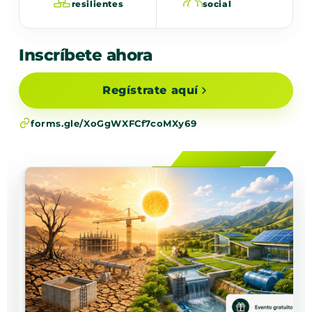
resilientes
social
Inscríbete ahora
Regístrate aquí
forms.gle/XoGgWXFCf7coMXy69