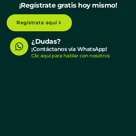
¡Regístrate gratis hoy mismo!
Regístrate aquí
W
¿Dudas?
h
¡Contáctanos vía WhatsApp!
Clic aquí para hablar con nosotros
a
t
s
a
p
p