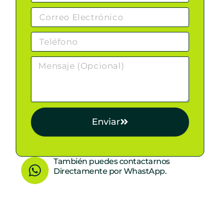
Enviar
W
También puedes contactarnos
Directamente por WhastApp.
h
a
t
s