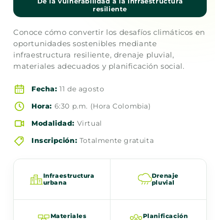
De la vulnerabilidad a la infraestructura
resiliente
Conoce cómo convertir los desafíos climáticos en
oportunidades sostenibles mediante
infraestructura resiliente, drenaje pluvial,
materiales adecuados y planificación social.
Fecha:
11 de agosto
Hora:
6:30 p.m. (Hora Colombia)
Modalidad:
Virtual
Inscripción:
Totalmente gratuita
Infraestructura
Drenaje
urbana
pluvial
Materiales
Planificación