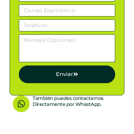
Enviar
W
También puedes contactarnos
Directamente por WhastApp.
h
a
t
s