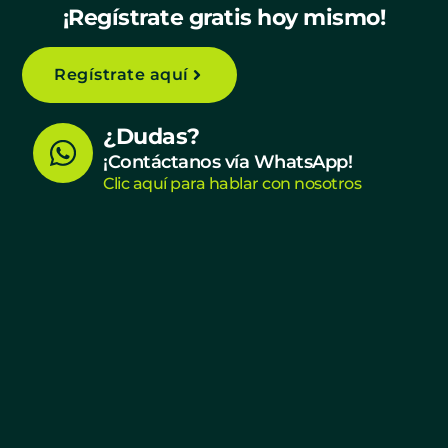
¡Regístrate gratis hoy mismo!
Regístrate aquí
W
¿Dudas?
h
¡Contáctanos vía WhatsApp!
Clic aquí para hablar con nosotros
a
t
s
a
p
p