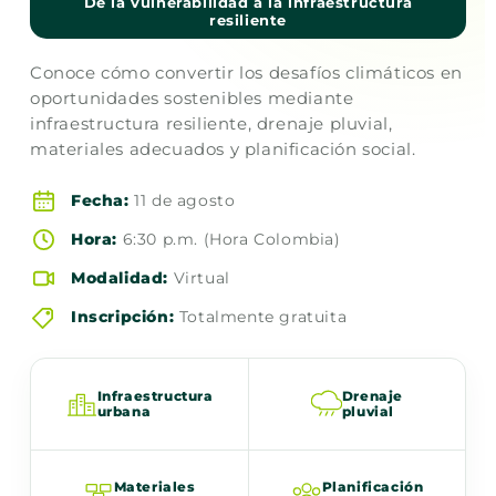
De la vulnerabilidad a la infraestructura
resiliente
Conoce cómo convertir los desafíos climáticos en
oportunidades sostenibles mediante
infraestructura resiliente, drenaje pluvial,
materiales adecuados y planificación social.
Fecha:
11 de agosto
Hora:
6:30 p.m. (Hora Colombia)
Modalidad:
Virtual
Inscripción:
Totalmente gratuita
Infraestructura
Drenaje
urbana
pluvial
Materiales
Planificación