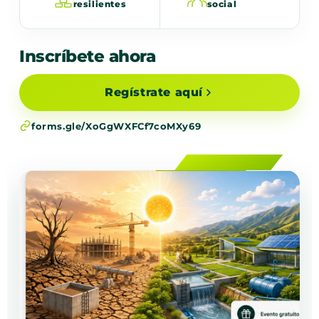
resilientes
social
Inscríbete ahora
Regístrate aquí
forms.gle/XoGgWXFCf7coMXy69