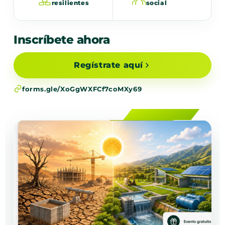
resilientes
social
Inscríbete ahora
Regístrate aquí
forms.gle/XoGgWXFCf7coMXy69