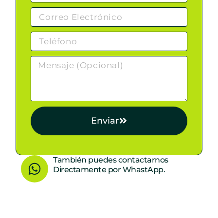
Enviar
W
También puedes contactarnos
Directamente por WhastApp.
h
a
t
s