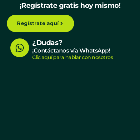
¡Regístrate gratis hoy mismo!
Regístrate aquí
W
¿Dudas?
h
¡Contáctanos vía WhatsApp!
Clic aquí para hablar con nosotros
a
t
s
a
p
p