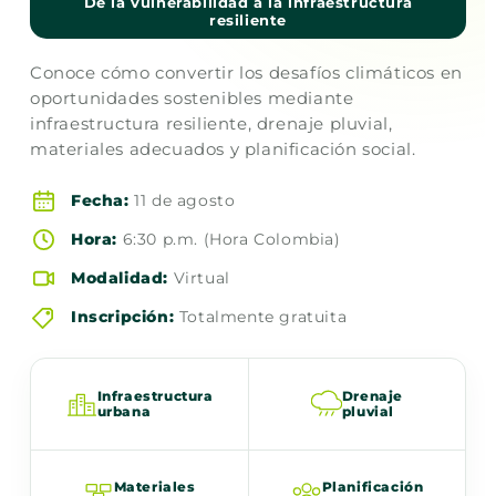
De la vulnerabilidad a la infraestructura
resiliente
Conoce cómo convertir los desafíos climáticos en
oportunidades sostenibles mediante
infraestructura resiliente, drenaje pluvial,
materiales adecuados y planificación social.
Fecha:
11 de agosto
Hora:
6:30 p.m. (Hora Colombia)
Modalidad:
Virtual
Inscripción:
Totalmente gratuita
Infraestructura
Drenaje
urbana
pluvial
Materiales
Planificación