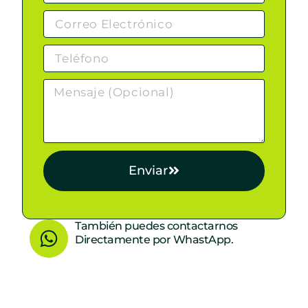
Enviar
W
También puedes contactarnos
Directamente por WhastApp.
h
a
t
s