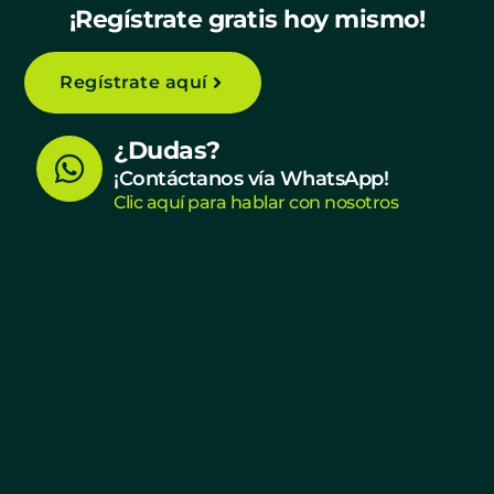
¡Regístrate gratis hoy mismo!
Regístrate aquí
W
¿Dudas?
h
¡Contáctanos vía WhatsApp!
Clic aquí para hablar con nosotros
a
t
s
a
p
p