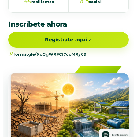
resilientes
social
Inscríbete ahora
Regístrate aquí
forms.gle/XoGgWXFCf7coMXy69