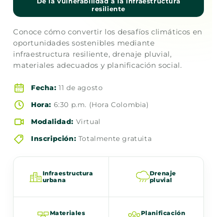
De la vulnerabilidad a la infraestructura
resiliente
Conoce cómo convertir los desafíos climáticos en
oportunidades sostenibles mediante
infraestructura resiliente, drenaje pluvial,
materiales adecuados y planificación social.
Fecha:
11 de agosto
Hora:
6:30 p.m. (Hora Colombia)
Modalidad:
Virtual
Inscripción:
Totalmente gratuita
Infraestructura
Drenaje
urbana
pluvial
Materiales
Planificación