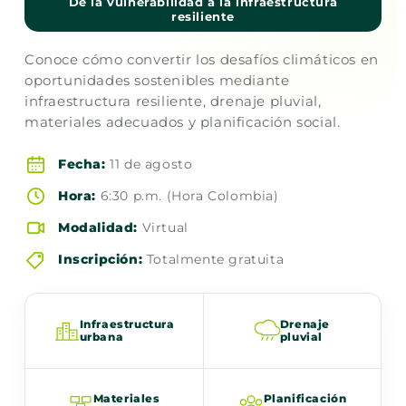
De la vulnerabilidad a la infraestructura
resiliente
Conoce cómo convertir los desafíos climáticos en
oportunidades sostenibles mediante
infraestructura resiliente, drenaje pluvial,
materiales adecuados y planificación social.
Fecha:
11 de agosto
Hora:
6:30 p.m. (Hora Colombia)
Modalidad:
Virtual
Inscripción:
Totalmente gratuita
Infraestructura
Drenaje
urbana
pluvial
Materiales
Planificación