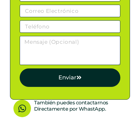
Enviar
W
También puedes contactarnos
Directamente por WhastApp.
h
a
t
s