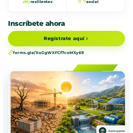
resilientes
social
Inscríbete ahora
Regístrate aquí
forms.gle/XoGgWXFCf7coMXy69