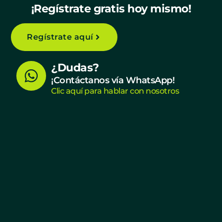
¡Regístrate gratis hoy mismo!
Regístrate aquí
W
¿Dudas?
h
¡Contáctanos vía WhatsApp!
Clic aquí para hablar con nosotros
a
t
s
a
p
p