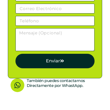
Enviar
W
También puedes contactarnos
Directamente por WhastApp.
h
a
t
s