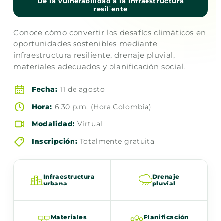
De la vulnerabilidad a la infraestructura
resiliente
Conoce cómo convertir los desafíos climáticos en
oportunidades sostenibles mediante
infraestructura resiliente, drenaje pluvial,
materiales adecuados y planificación social.
Fecha:
11 de agosto
Hora:
6:30 p.m. (Hora Colombia)
Modalidad:
Virtual
Inscripción:
Totalmente gratuita
Infraestructura
Drenaje
urbana
pluvial
Materiales
Planificación