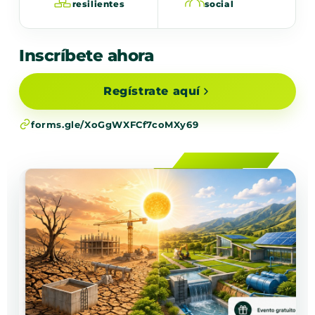
resilientes
social
Inscríbete ahora
Regístrate aquí
forms.gle/XoGgWXFCf7coMXy69