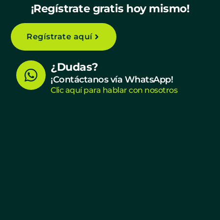
¡Regístrate gratis hoy mismo!
Regístrate aquí
W
¿Dudas?
h
¡Contáctanos vía WhatsApp!
Clic aquí para hablar con nosotros
a
t
s
a
p
p