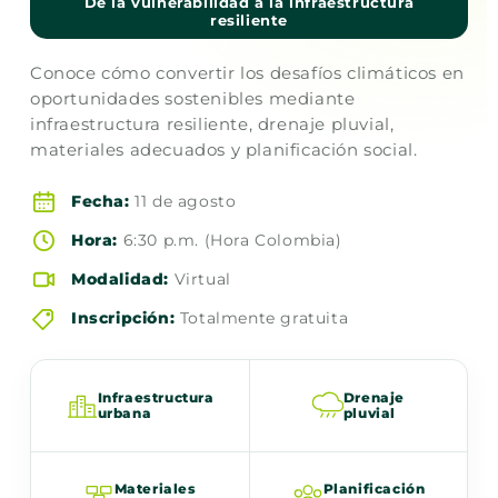
De la vulnerabilidad a la infraestructura
resiliente
Conoce cómo convertir los desafíos climáticos en
oportunidades sostenibles mediante
infraestructura resiliente, drenaje pluvial,
materiales adecuados y planificación social.
Fecha:
11 de agosto
Hora:
6:30 p.m. (Hora Colombia)
Modalidad:
Virtual
Inscripción:
Totalmente gratuita
Infraestructura
Drenaje
urbana
pluvial
Materiales
Planificación