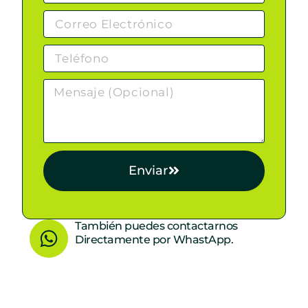
Enviar
W
También puedes contactarnos
Directamente por WhastApp.
h
a
t
s