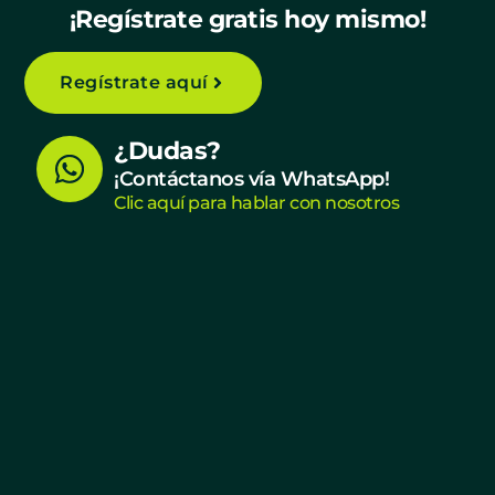
¡Regístrate gratis hoy mismo!
Regístrate aquí
W
¿Dudas?
h
¡Contáctanos vía WhatsApp!
Clic aquí para hablar con nosotros
a
t
s
a
p
p