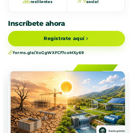
resilientes
social
Inscríbete ahora
Regístrate aquí
forms.gle/XoGgWXFCf7coMXy69