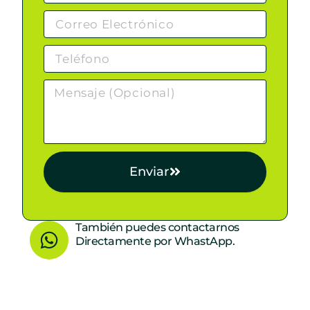
Enviar
W
También puedes contactarnos
Directamente por WhastApp.
h
a
t
s