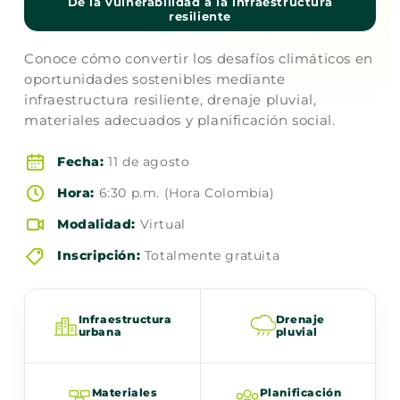
De la vulnerabilidad a la infraestructura
resiliente
Conoce cómo convertir los desafíos climáticos en
oportunidades sostenibles mediante
infraestructura resiliente, drenaje pluvial,
materiales adecuados y planificación social.
Fecha:
11 de agosto
Hora:
6:30 p.m. (Hora Colombia)
Modalidad:
Virtual
Inscripción:
Totalmente gratuita
Infraestructura
Drenaje
urbana
pluvial
Materiales
Planificación