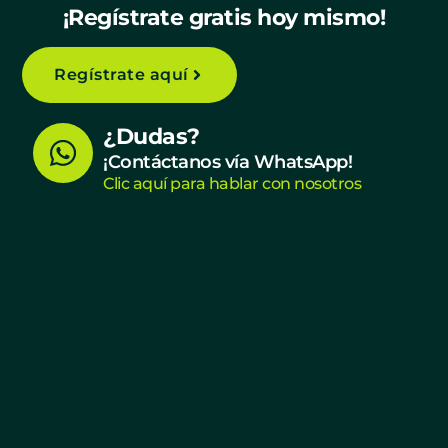
¡Regístrate gratis hoy mismo!
Regístrate aquí
W
¿Dudas?
h
¡Contáctanos vía WhatsApp!
Clic aquí para hablar con nosotros
a
t
s
a
p
p