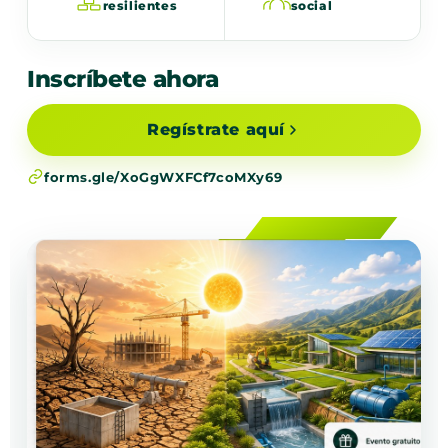
resilientes
social
Inscríbete ahora
Regístrate aquí
forms.gle/XoGgWXFCf7coMXy69