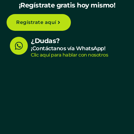
¡Regístrate gratis hoy mismo!
Regístrate aquí
W
¿Dudas?
h
¡Contáctanos vía WhatsApp!
Clic aquí para hablar con nosotros
a
t
s
a
p
p