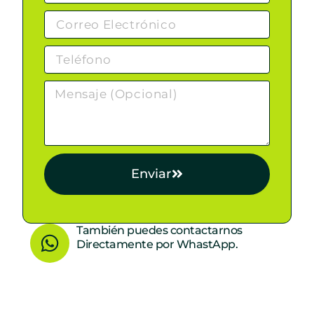
Enviar
W
También puedes contactarnos
Directamente por WhastApp.
h
a
t
s