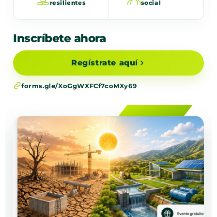
resilientes
social
Inscríbete ahora
Regístrate aquí
forms.gle/XoGgWXFCf7coMXy69