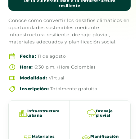
De la vulnerabilidad a la infraestructura
resiliente
Conoce cómo convertir los desafíos climáticos en
oportunidades sostenibles mediante
infraestructura resiliente, drenaje pluvial,
materiales adecuados y planificación social.
Fecha:
11 de agosto
Hora:
6:30 p.m. (Hora Colombia)
Modalidad:
Virtual
Inscripción:
Totalmente gratuita
Infraestructura
Drenaje
urbana
pluvial
Materiales
Planificación