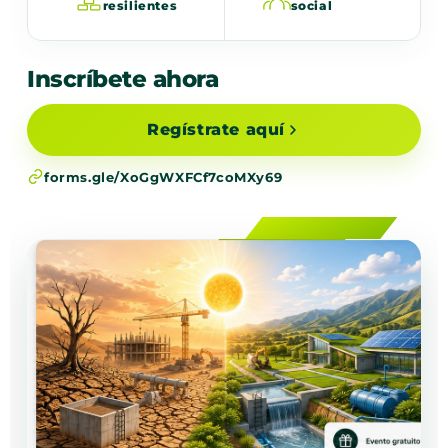
resilientes
social
Inscríbete ahora
Regístrate aquí
forms.gle/XoGgWXFCf7coMXy69