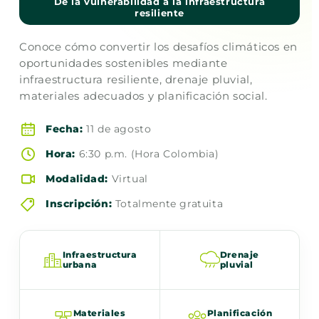
De la vulnerabilidad a la infraestructura
resiliente
Conoce cómo convertir los desafíos climáticos en
oportunidades sostenibles mediante
infraestructura resiliente, drenaje pluvial,
materiales adecuados y planificación social.
Fecha:
11 de agosto
Hora:
6:30 p.m. (Hora Colombia)
Modalidad:
Virtual
Inscripción:
Totalmente gratuita
Infraestructura
Drenaje
urbana
pluvial
Materiales
Planificación