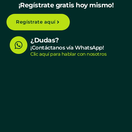
¡Regístrate gratis hoy mismo!
Regístrate aquí
W
¿Dudas?
h
¡Contáctanos vía WhatsApp!
Clic aquí para hablar con nosotros
a
t
s
a
p
p