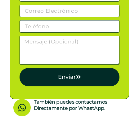
Enviar
W
También puedes contactarnos
Directamente por WhastApp.
h
a
t
s