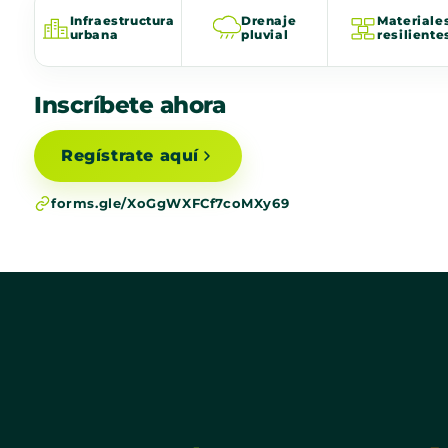
Infraestructura
Drenaje
Materiale
urbana
pluvial
resiliente
Inscríbete ahora
Regístrate aquí
forms.gle/XoGgWXFCf7coMXy69