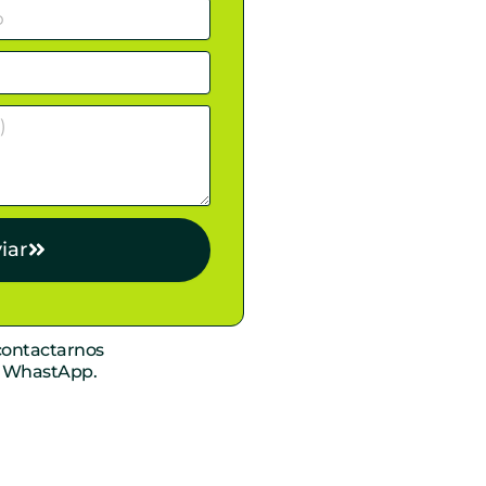
iar
ontactarnos
r WhastApp.