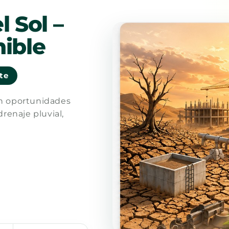
l Sol –
ible
nte
en oportunidades
drenaje pluvial,