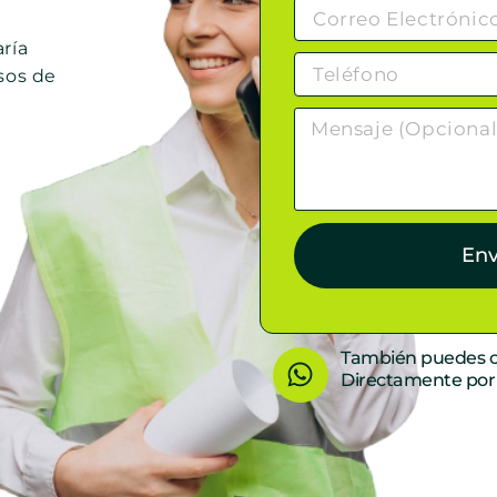
ría
sos de
Env
W
También puedes c
Directamente po
h
a
t
s