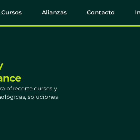
Cursos
Alianzas
Contacto
I
y
cance
a ofrecerte cursos y
nológicas, soluciones