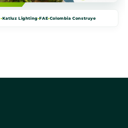
m
•
Katluz Lighting
•
FAE
•
Colombia Construye