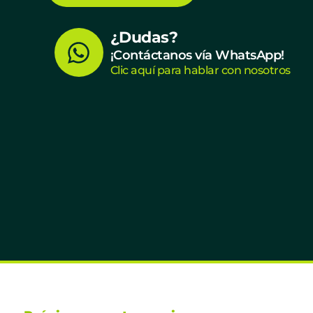
W
¿Dudas?
¡Contáctanos vía WhatsApp!
h
Clic aquí para hablar con nosotros
a
t
s
a
p
p