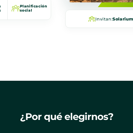
s
Planificación
s
social
Invitan:
Solariu
¿Por qué elegirnos?