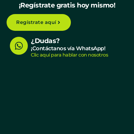
¡Regístrate gratis hoy mismo!
Regístrate aquí
W
¿Dudas?
h
¡Contáctanos vía WhatsApp!
Clic aquí para hablar con nosotros
a
t
s
a
p
p