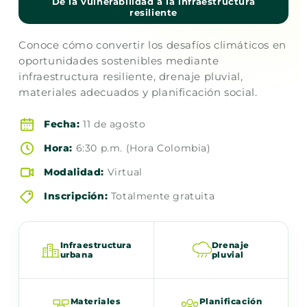
De la vulnerabilidad a la infraestructura
resiliente
Conoce cómo convertir los desafíos climáticos en
oportunidades sostenibles mediante
infraestructura resiliente, drenaje pluvial,
materiales adecuados y planificación social.
Fecha:
11 de agosto
Hora:
6:30 p.m. (Hora Colombia)
Modalidad:
Virtual
Inscripción:
Totalmente gratuita
Infraestructura
Drenaje
urbana
pluvial
Materiales
Planificación