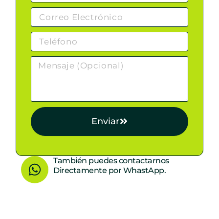
Enviar
W
También puedes contactarnos
Directamente por WhastApp.
h
a
t
s