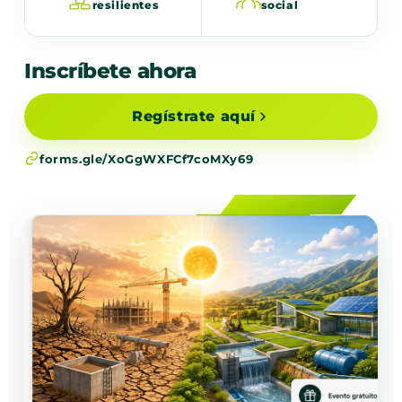
resilientes
social
Inscríbete ahora
Regístrate aquí
forms.gle/XoGgWXFCf7coMXy69