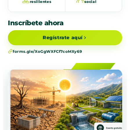
resilientes
social
Inscríbete ahora
Regístrate aquí
forms.gle/XoGgWXFCf7coMXy69