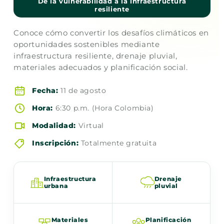
De la vulnerabilidad a la infraestructura
resiliente
Conoce cómo convertir los desafíos climáticos en
oportunidades sostenibles mediante
infraestructura resiliente, drenaje pluvial,
materiales adecuados y planificación social.
Fecha:
11 de agosto
Hora:
6:30 p.m. (Hora Colombia)
Modalidad:
Virtual
Inscripción:
Totalmente gratuita
Infraestructura
Drenaje
urbana
pluvial
Materiales
Planificación