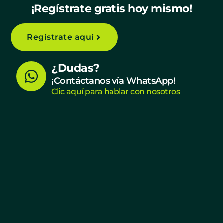
¡Regístrate gratis hoy mismo!
Regístrate aquí
W
¿Dudas?
h
¡Contáctanos vía WhatsApp!
Clic aquí para hablar con nosotros
a
t
s
a
p
p