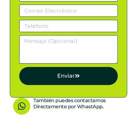
Enviar
W
También puedes contactarnos
Directamente por WhastApp.
h
a
t
s